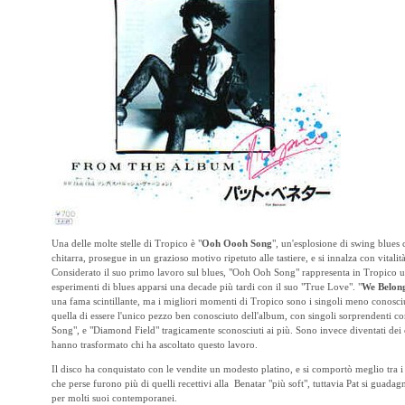
Una delle molte stelle di Tropico è "
Ooh Oooh Song
", un'esplosione di swing blues 
chitarra, prosegue in un grazioso motivo ripetuto alle tastiere, e si innalza con vitalità
Considerato il suo primo lavoro sul blues, "Ooh Ooh Song" rappresenta in Tropico u
esperimenti di blues apparsi una decade più tardi con il suo "True Love". "
We Belon
una fama scintillante, ma i migliori momenti di Tropico sono i singoli meno conosci
quella di essere l'unico pezzo ben conosciuto dell'album, con singoli sorprendenti 
Song", e "Diamond Field" tragicamente sconosciuti ai più. Sono invece diventati dei cl
hanno trasformato chi ha ascoltato questo lavoro.
Il disco ha conquistato con le vendite un modesto platino, e si comportò meglio tra i cr
che perse furono più di quelli recettivi alla Benatar "più soft", tuttavia Pat si guadag
per molti suoi contemporanei.