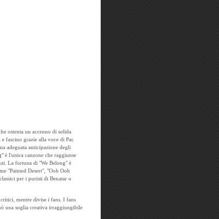
che ostenta un accenno di solida
 e fascino grazie alla voce di Pat.
na adeguata anticipazione degli
g
" è l'unica canzone che raggiunse
uti. La fortuna di "We Belong" è
come "Painted Desert", "Ooh Ooh
assici per i puristi di Benatar o
itici, mentre divise i fans. I fans
nò una soglia creativa irraggiungibile