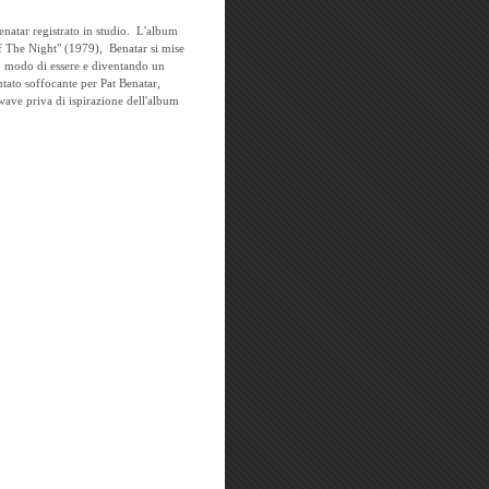
enatar registrato in studio. L'album
f The Night" (1979), Benatar si mise
o modo di essere e diventando un
tato soffocante per Pat Benatar,
wave priva di ispirazione dell'album