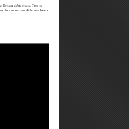
at Benatar abbia creato. Tropico
oloro che cercano una differente forma