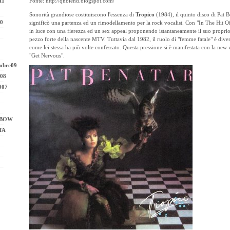
11
Fonte:
http://qhblend.blogspot.com/
Sonorità grandiose costituiscono l'essenza di
Tropico
(1984), il quinto disco di Pat B
10
significò una partenza ed un rimodellamento per la rock vocalist. Con "In The Hit O
in luce con una fierezza ed un sex appeal proponendo istantaneamente il suo propri
pezzo forte della nascente MTV. Tuttavia dal 1982, il ruolo di "femme fatale" è diven
come lei stessa ha più volte confessato. Questa pressione si è manifestata con la new 
"Get Nervous".
obre09
008
007
NBOW
TA