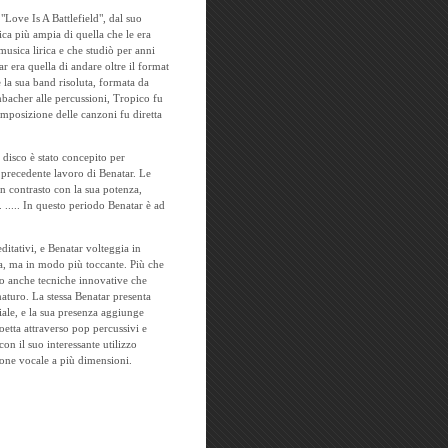
"Love Is A Battlefield", dal suo
ca più ampia di quella che le era
 musica lirica e che studiò per anni
r era quella di andare oltre il format
e la sua band risoluta, formata da
bacher alle percussioni, Tropico fu
omposizione delle canzoni fu diretta
l disco è stato concepito per
l precedente lavoro di Benatar. Le
 contrasto con la sua potenza,
..... In questo periodo Benatar è ad
itativi, e Benatar volteggia in
ica, ma in modo più toccante. Più che
no anche tecniche innovative che
aturo. La stessa Benatar presenta
ale, e la sua presenza aggiunge
roetta attraverso pop percussivi e
con il suo interessante utilizzo
ione vocale a più dimensioni.