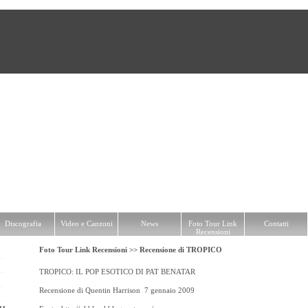
Video e Canzoni
News
Foto Tour Link Recensioni
Contatti
Discografia
Video e Canzoni
News
Foto Tour Link
Contatti
Recensioni
Foto Tour Link Recensioni >>
Recensione di TROPICO
TROPICO: IL POP ESOTICO DI PAT BENATAR
Recensione di Quentin Harrison 7 gennaio 2009