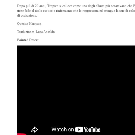
Dopo più di 20 anni, Tropico si colloca come uno degli album più accattivanti che P
tiene fede al titolo esotico e rinfresacnte che lo rappresenta ed estingue la sete di c
di eccitazione.
Quentin Harrison
Traduzione: Luca Ansaldo
Painted Desert