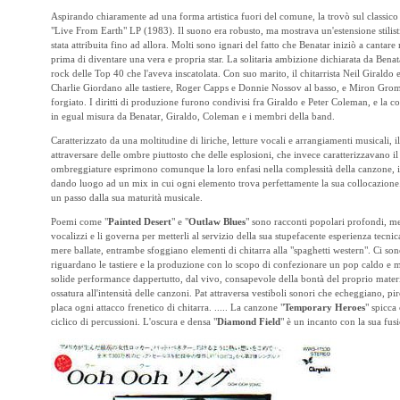
Aspirando chiaramente ad una forma artistica fuori del comune, la trovò sul classico 
"Live From Earth" LP (1983). Il suono era robusto, ma mostrava un'estensione stilisti
stata attribuita fino ad allora. Molti sono ignari del fatto che Benatar iniziò a cantare
prima di diventare una vera e propria star. La solitaria ambizione dichiarata da Benata
rock delle Top 40 che l'aveva inscatolata. Con suo marito, il chitarrista Neil Giraldo 
Charlie Giordano alle tastiere, Roger Capps e Donnie Nossov al basso, e Miron Grom
forgiato. I diritti di produzione furono condivisi fra Giraldo e Peter Coleman, e la c
in egual misura da Benatar, Giraldo, Coleman e i membri della band.
Caratterizzato da una moltitudine di liriche, letture vocali e arrangiamenti musicali, i
attraversare delle ombre piuttosto che delle esplosioni, che invece caratterizzavano i
ombreggiature esprimono comunque la loro enfasi nella complessità della canzone, in
dando luogo ad un mix in cui ogni elemento trova perfettamente la sua collocazione. 
un passo dalla sua maturità musicale.
Poemi come "
Painted Desert
" e "
Outlaw Blues
" sono racconti popolari profondi, med
vocalizzi e li governa per metterli al servizio della sua stupefacente esperienza tecn
mere ballate, entrambe sfoggiano elementi di chitarra alla "spaghetti western". Ci so
riguardano le tastiere e la produzione con lo scopo di confezionare un pop caldo e m
solide performance dappertutto, dal vivo, consapevole della bontà del proprio materi
ossatura all'intensità delle canzoni. Pat attraversa vestiboli sonori che echeggiano, pi
placa ogni attacco frenetico di chitarra. ..... La canzone "
Temporary Heroes
" spicca 
ciclico di percussioni. L'oscura e densa "
Diamond Field
" è un incanto con la sua fus