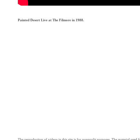
Painted Desert Live at The Filmore in 1988.
The reproduction of videos in this site is for nonprofit purposes. The material used f