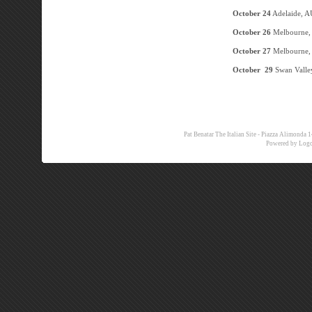
October 24
Adelaide, A
October 26
Melbourne,
October 27
Melbourne,
October 29
Swan Valle
Pat Benatar The Italian Site - Piazza Alimon
Powered by
Logo