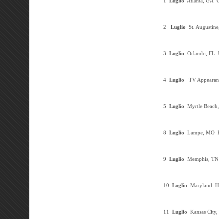
1
Luglio
Atlanta, GA
Ch
2
Luglio
St. Augustine
3
Luglio
Orlando, FL
U
4
Luglio
TV Appeara
5
Luglio
Myrtle Beach,
8
Luglio
Lampe, MO
B
9
Luglio
Memphis, TN
10
Lugli
o Maryland H
11
Luglio
Kansas City