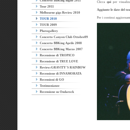
Concerto BBKing luglio 2011
Clicca
qui
per visualizz
Tour 2011
Aggiunte le date del to
Melbourne gigs Review 2010
Per i continui aggiornam
TOUR 2010
TOUR 2009
Photogallery
Concerto Canyon Club Ottobre09
Concerto BBKing Aprile 2008
Concerto BBKing Marzo 2007
Recensione di TROPICO
Recensione di TRUE LOVE
Review:GRAVITY´S RAINBOW
Recensione di INNAMORATA
Recensioni di GO
Testimonianze
Recensione su Ondarock
Agoura 