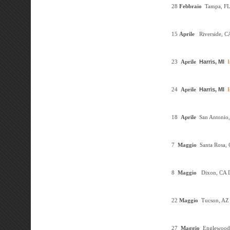
28
Febbraio
Tampa, F
15
Aprile
Riverside, C
23
Aprile
Harris, MI
I
24
Aprile
Harris, MI
I
18
Aprile
San Antonio
7
Maggio
Santa Rosa,
8
Maggio
Dixon, CA
22
Maggio
Tucson, AZ
27
Maggio
Englewood