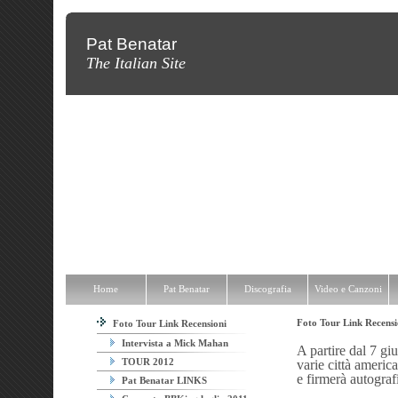
Pat Benatar
The Italian Site
Home
Pat Benatar
Discografia
Video e Canzoni
News
Fot
Home
Pat Benatar
Discografia
Video e Canzoni
Foto Tour Link Recens
Foto Tour Link Recensioni
Intervista a Mick Mahan
A partire dal 7 gi
TOUR 2012
varie città america
e firmerà auto
graf
Pat Benatar LINKS