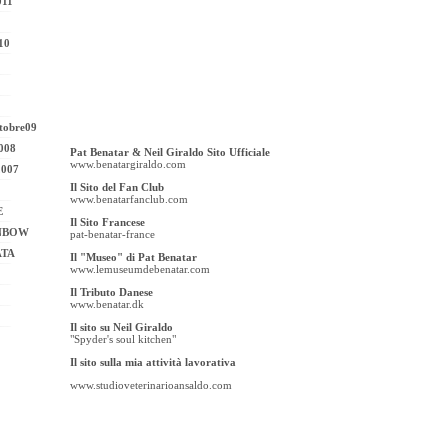
011
10
tobre09
008
Pat Benatar & Neil Giraldo Sito Ufficiale
www.benatargiraldo.com
2007
Il Sito del Fan Club
www.benatarfanclub.com
E
Il Sito Francese
INBOW
pat-benatar-france
ATA
Il "Museo" di Pat Benatar
www.lemuseumdebenatar.com
Il Tributo Danese
www.benatar.dk
Il sito su Neil Giraldo
"Spyder's soul kitchen"
Il sito sulla mia attività lavorativa
www.studioveterinarioansaldo.com