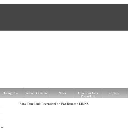
a
Video e Canzoni
News
Foto Tour Link Recensioni
Contatti
Discografia
Video e Canzoni
News
Foto Tour Link
Contatti
Recensioni
Foto Tour Link Recensioni >>
Pat Benatar LINKS